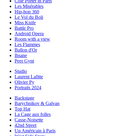
Cole Porter in Paris
Les Misérables
Hip-hop 360
Le Vol du Boli
Miss Knife
Battle Pro
Android Opera
Room with a view
Les Flammes
Ballon d'Or
Ihsane
Peer Gynt
Studio
Laurent Lafitte
Olivier Py
Portraits 2024
Backstage
Barychnikov & Galvan
Top Hat
La Cage aux folles
Casse-Noisette
42nd Street
Un Américain à Paris