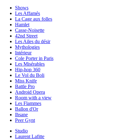
Shows
Les Affamés
La Cage aux folles
Hamlet
Casse-Noisette
42nd Street
Les Ailes du désir
Mythologies
Intérieur
Cole Porter in Paris
Les Misérables
Hip-hop 360
Le Vol du Boli
Miss Knife
Battle Pro
Android Opera
Room with a view
Les Flammes
Ballon d'Or
Ihsane
Peer Gynt
Studio
Laurent Lafitte