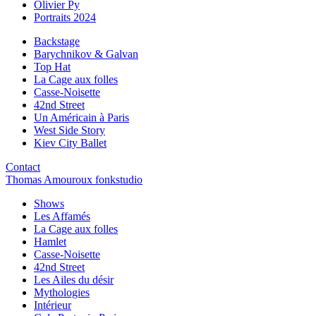
Olivier Py
Portraits 2024
Backstage
Barychnikov & Galvan
Top Hat
La Cage aux folles
Casse-Noisette
42nd Street
Un Américain à Paris
West Side Story
Kiev City Ballet
Contact
Thomas Amouroux fonkstudio
Shows
Les Affamés
La Cage aux folles
Hamlet
Casse-Noisette
42nd Street
Les Ailes du désir
Mythologies
Intérieur