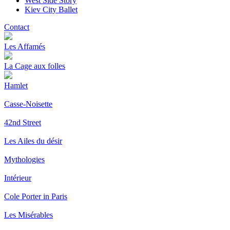
West Side Story
Kiev City Ballet
Contact
Les Affamés
La Cage aux folles
Hamlet
Casse-Noisette
42nd Street
Les Ailes du désir
Mythologies
Intérieur
Cole Porter in Paris
Les Misérables